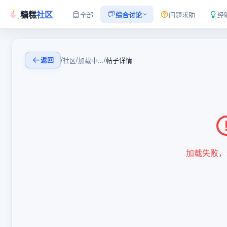
糖糕
社区
全部
综合讨论
问题求助
经
返回
/
/
/
社区
加载中...
帖子详情
加载失败，