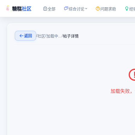
糖糕
社区
全部
综合讨论
问题求助
经
返回
/
/
/
社区
加载中...
帖子详情
加载失败，