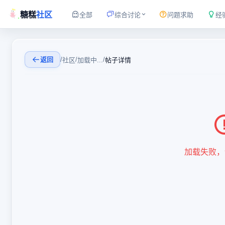
糖糕
社区
全部
综合讨论
问题求助
经
返回
/
/
/
社区
加载中...
帖子详情
加载失败，