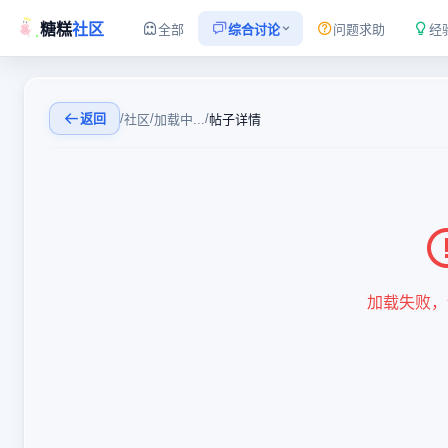
糖糕
社区
全部
综合讨论
问题求助
经
返回
/
/
/
社区
加载中...
帖子详情
加载失败，