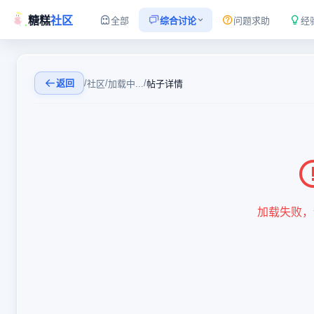
糖糕
社区
全部
综合讨论
问题求助
经
返回
/
/
/
社区
加载中...
帖子详情
加载失败，