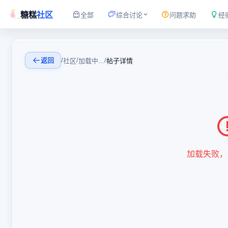
糖糕
社区
全部
综合讨论
问题求助
经
返回
/
/
/
社区
加载中...
帖子详情
加载失败，