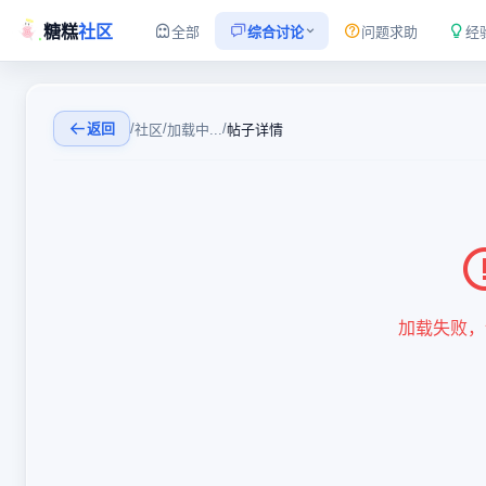
糖糕
社区
全部
综合讨论
问题求助
经
返回
/
/
/
社区
加载中...
帖子详情
加载失败，