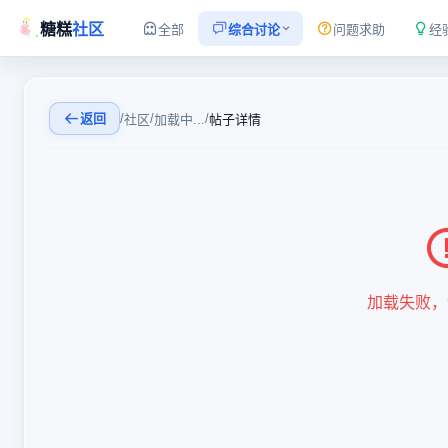
糖糕
社区
全部
综合讨论
问题求助
经
返回
/
/
/
社区
加载中...
帖子详情
加载失败，