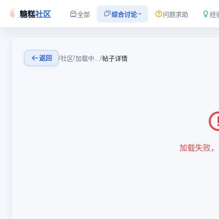
糖糕
社区
全部
综合讨论
问题求助
经
返回
/
/
/
社区
加载中...
帖子详情
加载失败，