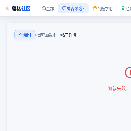
糖糕
社区
全部
综合讨论
问题求助
经
返回
/
/
/
社区
加载中...
帖子详情
加载失败，