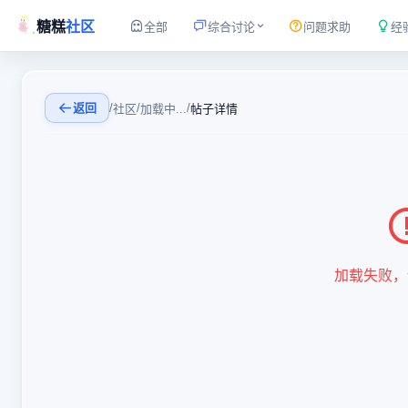
糖糕
社区
全部
综合讨论
问题求助
经
返回
/
/
/
社区
加载中...
帖子详情
加载失败，