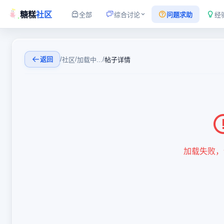
糖糕
社区
全部
综合讨论
问题求助
经
返回
/
/
/
社区
加载中...
帖子详情
加载失败，