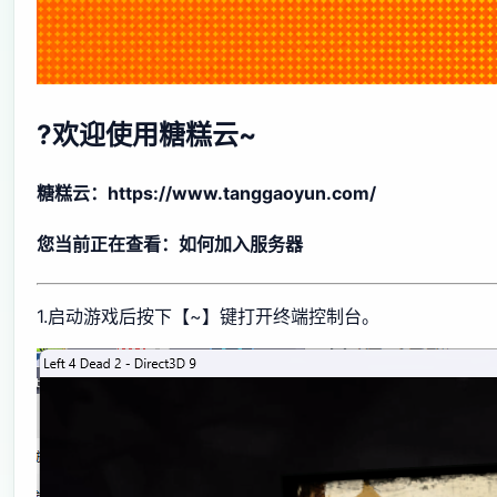
?欢迎使用糖糕云~
糖糕云：https://www.tanggaoyun.com/
您当前正在查看：如何加入服务器
1.启动游戏后按下【~】键打开终端控制台。