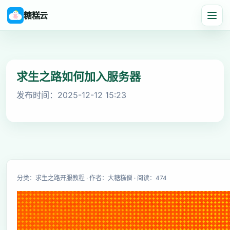
糖糕云
求生之路如何加入服务器
发布时间：2025-12-12 15:23
分类：求生之路开服教程 · 作者：大糖糕僧 · 阅读：474