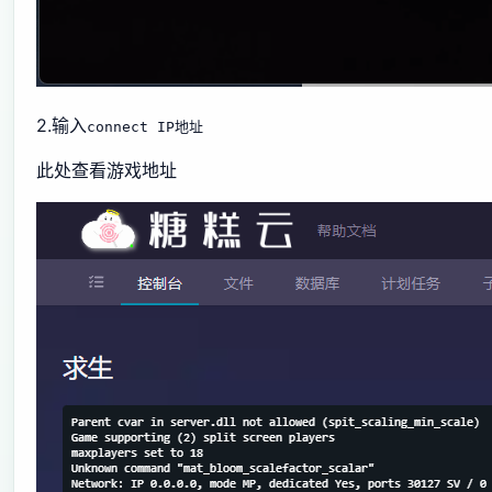
2.输入
connect IP地址
此处查看游戏地址