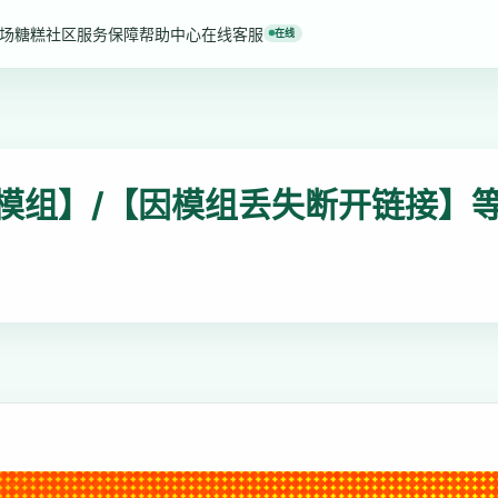
场
糖糕社区
服务保障
帮助中心
在线客服
在线
模组】/【因模组丢失断开链接】