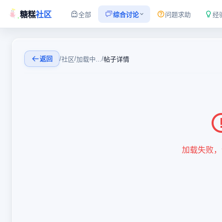
糖糕
社区
全部
综合讨论
问题求助
经
返回
/
/
/
社区
加载中...
帖子详情
加载失败，