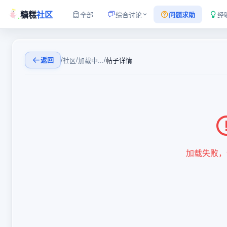
糖糕
社区
全部
综合讨论
问题求助
经
返回
/
/
/
社区
加载中...
帖子详情
加载失败，