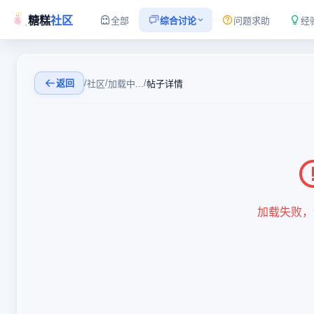
糖糕
社区
全部
综合讨论
问题求助
经
返回
/
/
/
社区
加载中...
帖子详情
加载失败，