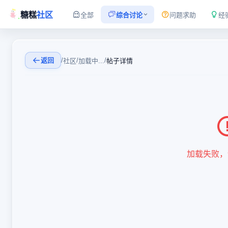
糖糕
社区
全部
综合讨论
问题求助
经
返回
/
/
/
社区
加载中...
帖子详情
加载失败，