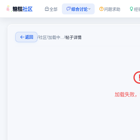
糖糕
社区
全部
综合讨论
问题求助
经
返回
/
/
/
社区
加载中...
帖子详情
加载失败，